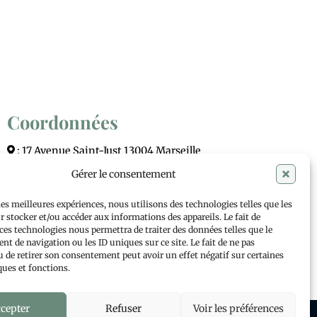
Coordonnées
: 17 Avenue Saint-Just 13004 Marseille
Gérer le consentement
: beautenet@gmail.com
les meilleures expériences, nous utilisons des technologies telles que les
: 10:00 - 18:00 du Mardi au Samedi
 stocker et/ou accéder aux informations des appareils. Le fait de
ces technologies nous permettra de traiter des données telles que le
: 0781385818
t de navigation ou les ID uniques sur ce site. Le fait de ne pas
u de retirer son consentement peut avoir un effet négatif sur certaines
ques et fonctions.
cepter
Refuser
Voir les préférences