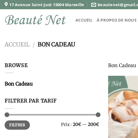
Passer
17 Avenue Saint-Just 13004 Marseille
beautenet@gmail.
au
contenu
ACCUEIL
À PROPOS DE NOUS
ACCUEIL
/
BON CADEAU
BROWSE
Bon Cadeau
Bon Cadeau
FILTRER PAR TARIF
Prix
Prix
Prix :
20€
—
200€
FILTRER
min
max