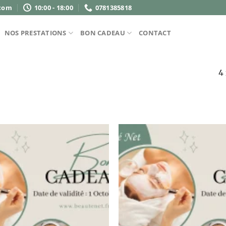
com
10:00 - 18:00
0781385818
NOS PRESTATIONS
BON CADEAU
CONTACT
4 
Ajouter
à la liste
de
souhaits