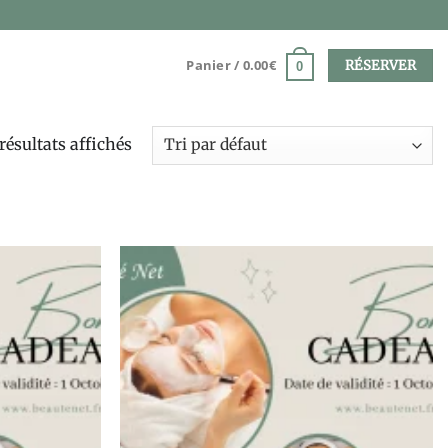
Panier /
0.00
€
RÉSERVER
0
résultats affichés
Ajouter
Ajouter
à la liste
à la liste
de
de
souhaits
souhaits